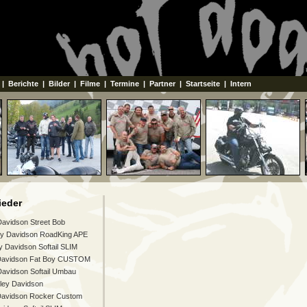
|
Berichte
|
Bilder
|
Filme
|
Termine
|
Partner
|
Startseite
|
Intern
ieder
Davidson Street Bob
ey Davidson RoadKing APE
y Davidson Softail SLIM
Davidson Fat Boy CUSTOM
Davidson Softail Umbau
ley Davidson
Davidson Rocker Custom