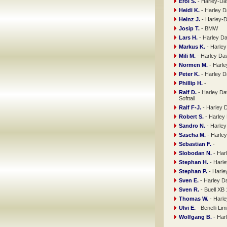
Erol S.
- Harley-Dav
Heidi K.
- Harley D
Heinz J.
- Harley-
Josip T.
- BMW
Lars H.
- Harley D
Markus K.
- Harley
Mili M.
- Harley Da
Normen M.
- Harle
Peter K.
- Harley D
Phillip H.
-
Ralf D.
- Harley Da
Softtail
Ralf F-J.
- Harley 
Robert S.
- Harley
Sandro N.
- Harley
Sascha M.
- Harley
Sebastian F.
-
Slobodan N.
- Har
Stephan H.
- Harl
Stephan P.
- Harle
Sven E.
- Harley D
Sven R.
- Buell X
Thomas W.
- Harl
Ulvi E.
- Benelli Lim
Wolfgang B.
- Har