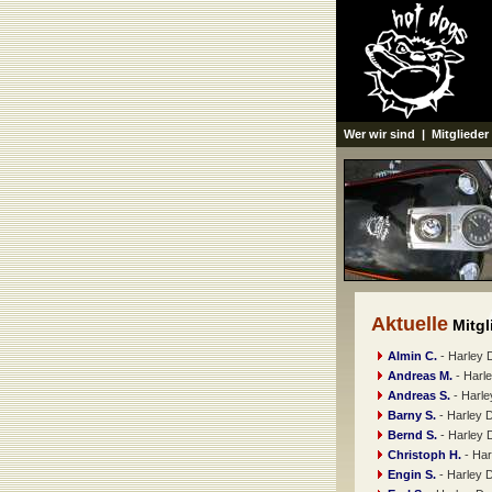
Wer wir sind
|
Mitglieder
Aktuelle
Mitgl
Almin C.
- Harley 
Andreas M.
- Harl
Andreas S.
- Harle
Barny S.
- Harley 
Bernd S.
- Harley 
Christoph H.
- Har
Engin S.
- Harley 