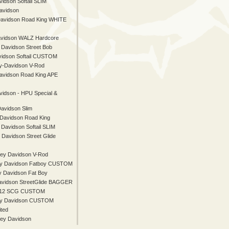
idson Softail SLIM
avidson
Davidson Road King WHITE
avidson WALZ Hardcore
 Davidson Street Bob
vidson Softail CUSTOM
y-Davidson V-Rod
avidson Road King APE
vidson - HPU Special &
Davidson Slim
 Davidson Road King
 Davidson Softail SLIM
 Davidson Street Glide
ley Davidson V-Rod
ey Davidson Fatboy CUSTOM
y Davidson Fat Boy
avidson StreetGlide BAGGER
B 12 SCG CUSTOM
ey Davidson CUSTOM
ited
ley Davidson