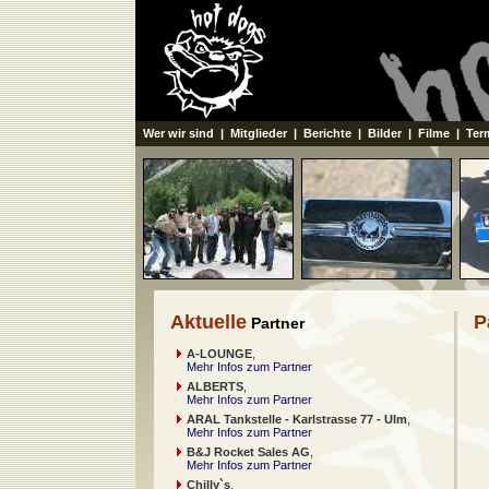
Wer wir sind
|
Mitglieder
|
Berichte
|
Bilder
|
Filme
|
Ter
Aktuelle
P
Partner
A-LOUNGE
,
Mehr Infos zum Partner
ALBERTS
,
Mehr Infos zum Partner
ARAL Tankstelle - Karlstrasse 77 - Ulm
,
Mehr Infos zum Partner
B&J Rocket Sales AG
,
Mehr Infos zum Partner
Chilly`s
,